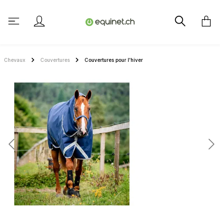
tenu principal
Chevaux
Couvertures
Couvertures pour l'hiver
Ignorer la galerie d'images