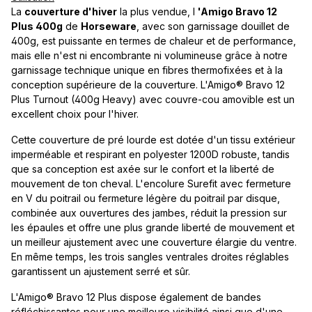
La
couverture d'hiver
la plus vendue, l
'Amigo Bravo 12
Plus 400g
de
Horseware
, avec son garnissage douillet de
400g, est puissante en termes de chaleur et de performance,
mais elle n'est ni encombrante ni volumineuse grâce à notre
garnissage technique unique en fibres thermofixées et à la
conception supérieure de la couverture. L'Amigo® Bravo 12
Plus Turnout (400g Heavy) avec couvre-cou amovible est un
excellent choix pour l'hiver.
Cette couverture de pré lourde est dotée d'un tissu extérieur
imperméable et respirant en polyester 1200D robuste, tandis
que sa conception est axée sur le confort et la liberté de
mouvement de ton cheval. L'encolure Surefit avec fermeture
en V du poitrail ou fermeture légère du poitrail par disque,
combinée aux ouvertures des jambes, réduit la pression sur
les épaules et offre une plus grande liberté de mouvement et
un meilleur ajustement avec une couverture élargie du ventre.
En même temps, les trois sangles ventrales droites réglables
garantissent un ajustement serré et sûr.
L'Amigo® Bravo 12 Plus dispose également de bandes
réfléchissantes pour une meilleure visibilité ainsi que d'une