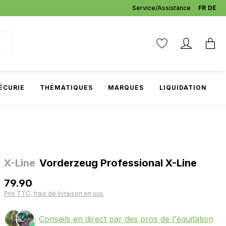
Service/Assistance
FR
DE
ÉCURIE
THÉMATIQUES
MARQUES
LIQUIDATION
X-Line
Vorderzeug Professional X-Line
79.90
Prix TTC, frais de livraison en sus
Conseils en direct par des pros de l'équitation