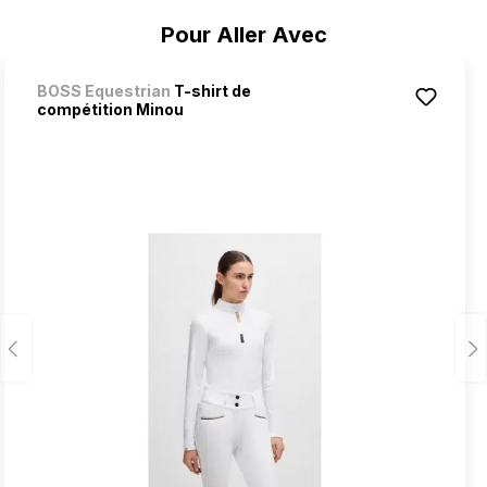
Ignorer la galerie de produits
Pour Aller Avec
BOSS Equestrian
T-shirt de
compétition Minou