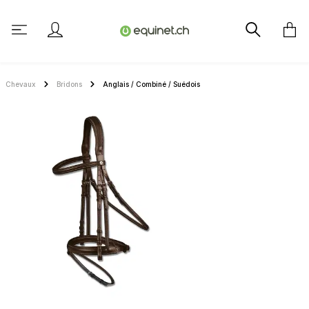
tenu principal
Chevaux
Bridons
Anglais / Combiné / Suédois
Ignorer la galerie d'images