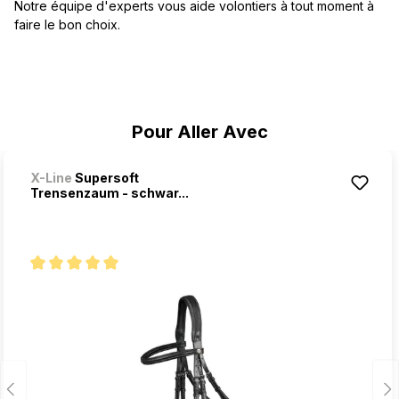
Notre équipe d'experts vous aide volontiers à tout moment à
faire le bon choix.
Ignorer la galerie de produits
Pour Aller Avec
X-Line
Supersoft
Trensenzaum - schwar...
Note moyenne de 5 sur 5 étoiles