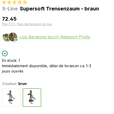
X-Line
Supersoft Trensenzaum - braun
Note moyenne de 5 sur 5 étoiles
72.45
Prix TTC, frais de livraison en sus
Live Beratung durch Reitsport Profis
En stock: 1
Immédiatement disponible, délai de livraison ca. 1-3
jours ouvrés
Couleur:
brun