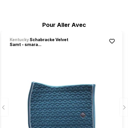
Ignorer la galerie de produits
Pour Aller Avec
Kentucky
Schabracke Velvet
Samt - smara...