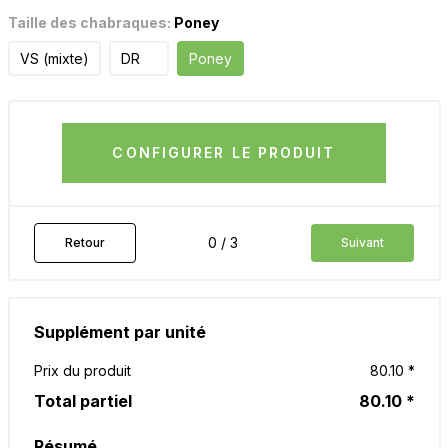
Taille des chabraques:
Poney
VS (mixte)
DR
Poney
CONFIGURER LE PRODUIT
0 / 3
Retour
Suivant
Supplément par unité
Prix du produit
80.10 *
Total partiel
80.10 *
Résumé