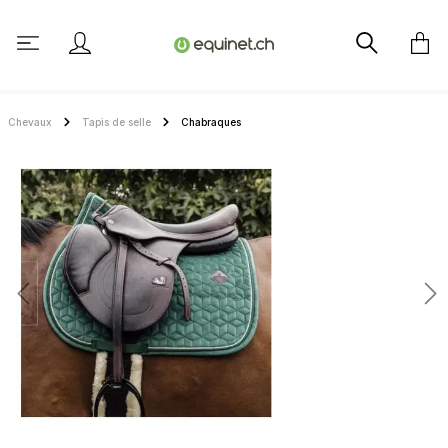
tenu principal
Chevaux
Tapis de selle
Chabraques
Ignorer la galerie d'images