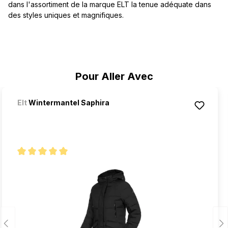
dans l'assortiment de la marque ELT la tenue adéquate dans
des styles uniques et magnifiques.
Ignorer la galerie de produits
Pour Aller Avec
Elt
Wintermantel Saphira
Note moyenne de 5 sur 5 étoiles