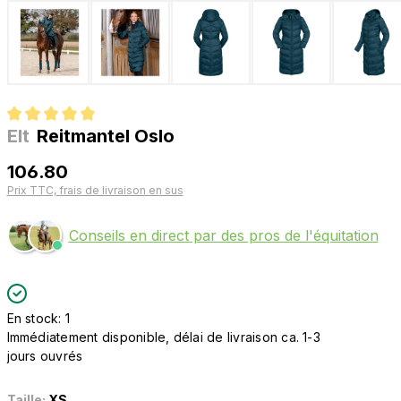
Elt
Reitmantel Oslo
Note moyenne de 5 sur 5 étoiles
106.80
Prix TTC, frais de livraison en sus
Conseils en direct par des pros de l'équitation
En stock: 1
Immédiatement disponible, délai de livraison ca. 1-3
jours ouvrés
Taille:
XS