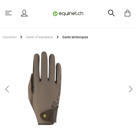
tenu principal
Cavaliers
Gants d'équitation
Gants techniques
Ignorer la galerie d'images