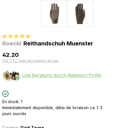
Roeckl
Reithandschuh Muenster
Note moyenne de 5 sur 5 étoiles
42.20
Prix TTC, frais de livraison en sus
Live Beratung durch Reitsport Profis
En stock: 1
Immédiatement disponible, délai de livraison ca. 1-3
jours ouvrés
Couleur:
Dark Taupe