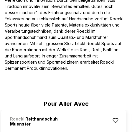
Perfektion und Innovation. Durch den Leitgedanken "Aus
Tradition innovativ sein. Bewährtes erhalten. Gutes noch
besser machen!", des Erfahrungsschatz und durch die
Fokussierung ausschliesslich auf Handschuhe verfügt Roeckl
Sports heute über viele Patente, Materialexklusivitäten und
Verarbeitungstechniken, dank derer Roeckl im
Sporthandschuhmarkt zum Qualitäts- und Marktführer
avancierten. Mit sehr grossem Stolz blickt Roeckl Sports auf
die Kooperationen mit der Weltelite im Rad-, Reit-, Biathlon-
und Langlaufsport. In enger Zusammenarbeit mit
Spitzensportlern und Sportmedizinern erarbeitet Roeckl
permanent Produktinnovationen.
Ignorer la galerie de produits
Pour Aller Avec
Roeckl
Reithandschuh
Muenster