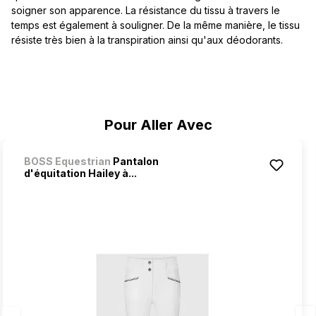
soigner son apparence. La résistance du tissu à travers le
temps est également à souligner. De la même manière, le tissu
résiste très bien à la transpiration ainsi qu'aux déodorants.
Ignorer la galerie de produits
Pour Aller Avec
BOSS Equestrian
Pantalon
d'équitation Hailey à...