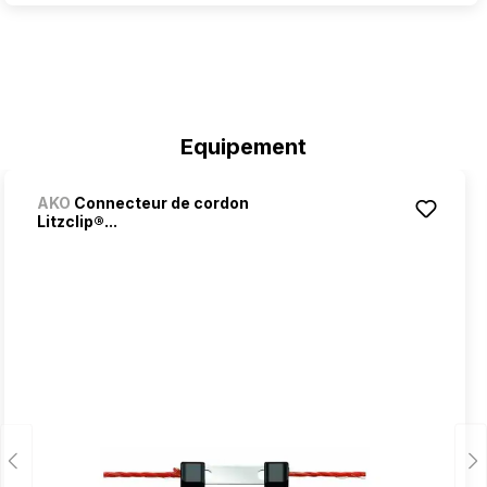
Ignorer la galerie de produits
Equipement
AKO
Connecteur de cordon
Litzclip®...