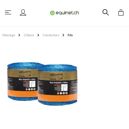
tenu principal
Pâturage
Clôture
Conductors
Fils
Ignorer la galerie d'images