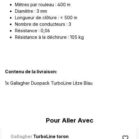
Mètres par rouleau : 400 m
Diamètre : 3 mm
Longueur de clôture : < 500 m
Nombre de conducteurs : 3
Résistance : 0,06
Résistance à la déchirure : 105 kg
Contenu de la livraison:
1x Gallagher Duopack TurboLine Litze Blau
Ignorer la galerie de produits
Pour Aller Avec
Gallagher
TurboLine toron