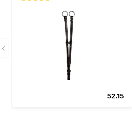
Note moyenne de 5 sur 5 étoiles
52.15