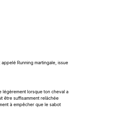
 appelé Running martingale, issue
se légèrement lorsque ton cheval a
it être suffisamment relâchée
lement à empêcher que le sabot