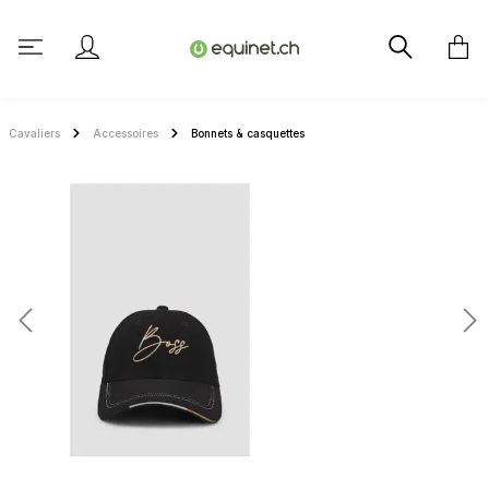
tenu principal
Cavaliers
Accessoires
Bonnets & casquettes
Ignorer la galerie d'images