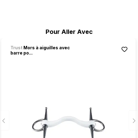
Ignorer la galerie de produits
Pour Aller Avec
Trust
Mors à aiguilles avec
barre po...