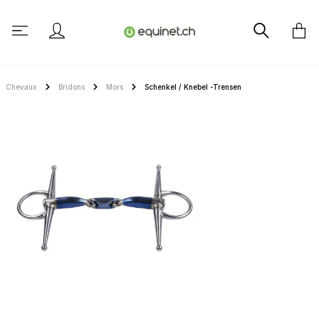
tenu principal
Chevaux
Bridons
Mors
Schenkel / Knebel -Trensen
Ignorer la galerie d'images