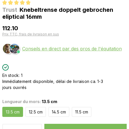
Trust
Knebeltrense doppelt gebrochen
Note moyenne de 5 sur 5 étoiles
eliptical 16mm
112.10
Prix TTC, frais de livraison en sus
Conseils en direct par des pros de l'équitation
En stock: 1
Immédiatement disponible, délai de livraison ca. 1-3
jours ouvrés
Longueur du mors:
13.5 cm
13.5 cm
12.5 cm
14.5 cm
11.5 cm