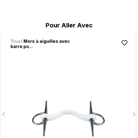
Ignorer la galerie de produits
Pour Aller Avec
Trust
Mors à aiguilles avec
barre po...