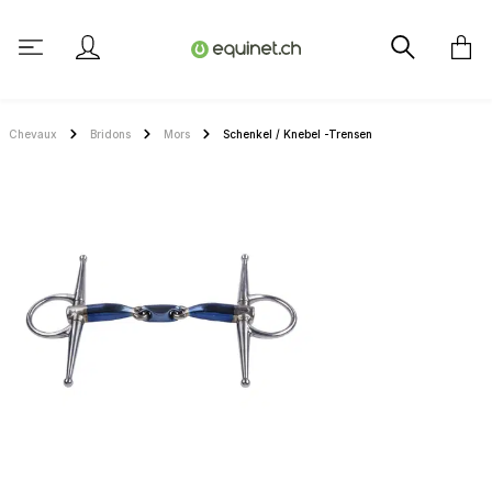
tenu principal
Chevaux
Bridons
Mors
Schenkel / Knebel -Trensen
Ignorer la galerie d'images