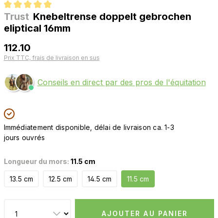
Trust
Knebeltrense doppelt gebrochen
Note moyenne de 5 sur 5 étoiles
eliptical 16mm
112.10
Prix TTC, frais de livraison en sus
Conseils en direct par des pros de l'équitation
Immédiatement disponible, délai de livraison ca. 1-3
jours ouvrés
Longueur du mors:
11.5 cm
13.5 cm
12.5 cm
14.5 cm
11.5 cm
AJOUTER AU PANIER