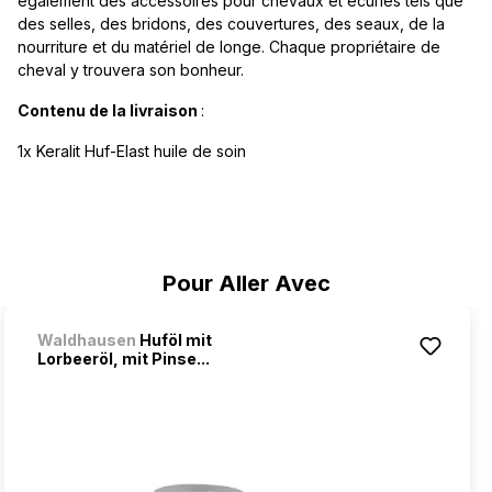
également des accessoires pour chevaux et écuries tels que
des selles, des bridons, des couvertures, des seaux, de la
nourriture et du matériel de longe. Chaque propriétaire de
cheval y trouvera son bonheur.
Contenu de la livraison
:
1x Keralit Huf-Elast huile de soin
Ignorer la galerie de produits
Pour Aller Avec
Waldhausen
Huföl mit
Lorbeeröl, mit Pinse...