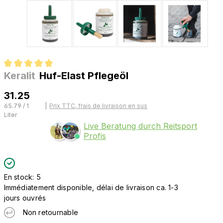
Keralit
Huf-Elast Pflegeöl
Note moyenne de 5 sur 5 étoiles
31.25
65.79 / 1
|
Prix TTC, frais de livraison en sus
Liter
Live Beratung durch Reitsport
Profis
En stock: 5
Immédiatement disponible, délai de livraison ca. 1-3
jours ouvrés
Non retournable