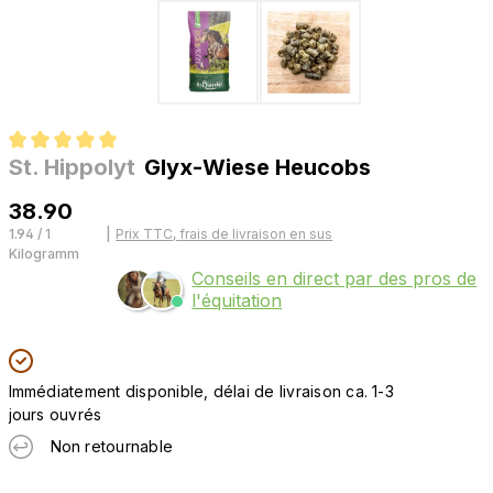
St. Hippolyt
Glyx-Wiese Heucobs
Note moyenne de 5 sur 5 étoiles
38.90
1.94 / 1
|
Prix TTC, frais de livraison en sus
Kilogramm
Conseils en direct par des pros de
l'équitation
Immédiatement disponible, délai de livraison ca. 1-3
jours ouvrés
Non retournable