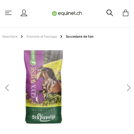
tenu principal
Nourriture
Granulés et fourrage
Succédané de foin
Ignorer la galerie d'images