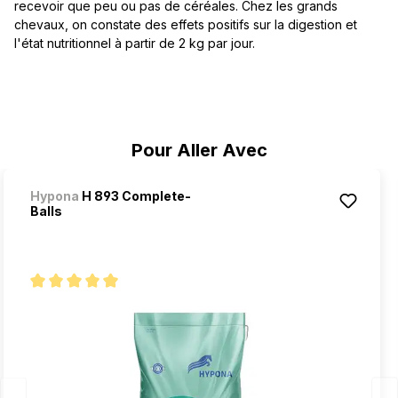
recevoir que peu ou pas de céréales. Chez les grands
chevaux, on constate des effets positifs sur la digestion et
l'état nutritionnel à partir de 2 kg par jour.
Ignorer la galerie de produits
Pour Aller Avec
Hypona
H 893 Complete-
Balls
Note moyenne de 5 sur 5 étoiles