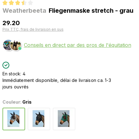
Weatherbeeta
Fliegenmaske stretch - grau
Note moyenne de 3.6 sur 5 étoiles
29.20
Prix TTC, frais de livraison en sus
Conseils en direct par des pros de l'équitation
En stock: 4
Immédiatement disponible, délai de livraison ca. 1-3
jours ouvrés
Couleur:
Gris