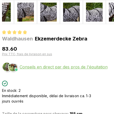
Waldhausen
Ekzemerdecke Zebra
Note moyenne de 5 sur 5 étoiles
83.60
Prix TTC, frais de livraison en sus
Conseils en direct par des pros de l'équitation
En stock: 2
Immédiatement disponible, délai de livraison ca. 1-3
jours ouvrés
Taille de la couverture pour chevaux:
155 cm