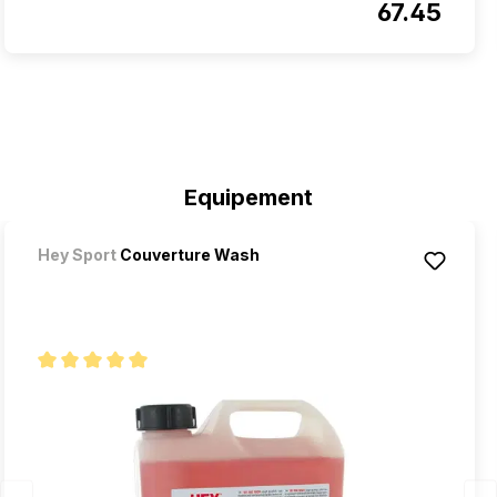
67.45
Ignorer la galerie de produits
Equipement
Hey Sport
Couverture Wash
Note moyenne de 5 sur 5 étoiles