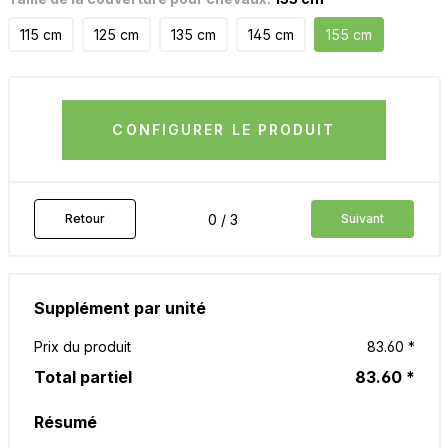
115 cm
125 cm
135 cm
145 cm
155 cm
CONFIGURER LE PRODUIT
0 / 3
Retour
Suivant
Supplément par unité
Prix du produit
83.60 *
Total partiel
83.60 *
Résumé