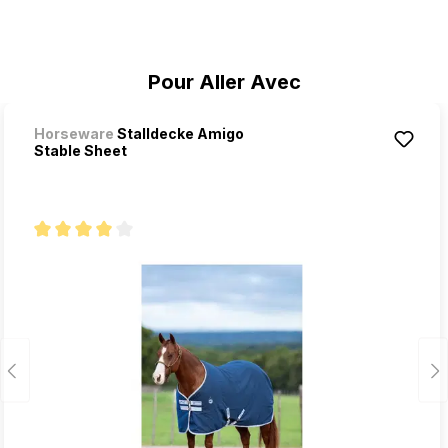
Ignorer la galerie de produits
Pour Aller Avec
Horseware
Stalldecke Amigo
Stable Sheet
Note moyenne de 4 sur 5 étoiles