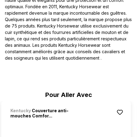
haute qualité et élégants pour une protection et un confort
optimaux. Fondée en 2011, Kentucky Horsewear est
rapidement devenue la marque incontournable des guêtres.
Quelques années plus tard seulement, la marque propose plus
de 75 produits. Kentucky Horsewear utilise exclusivement du
cuir synthétique et des fourrures artificielles de mouton et de
lapin, ce qui rend ses produits particulièrement respectueux
des animaux. Les produits Kentucky Horsewear sont
constamment améliorés grâce aux conseils des cavaliers et
des soigneurs qui les utilisent quotidiennement .
Ignorer la galerie de produits
Pour Aller Avec
Kentucky
Couverture anti-
mouches Comfor...