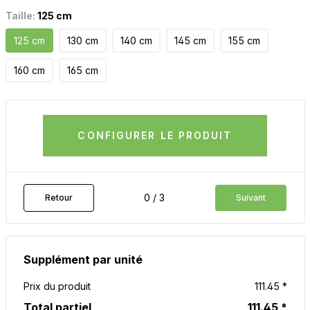
Taille:
125 cm
125 cm
130 cm
140 cm
145 cm
155 cm
160 cm
165 cm
CONFIGURER LE PRODUIT
0 / 3
Retour
Suivant
Supplément par unité
Prix du produit
111.45 *
Total partiel
111.45 *