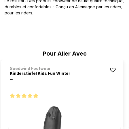
Le résultat : Des produits Footwear de haute qualité technique,
durables et confortables - Conçu en Allemagne par les riders,
pour les riders.
Ignorer la galerie de produits
Pour Aller Avec
Suedwind Footwear
Kinderstiefel Kids Fun Winter
...
Note moyenne de 5 sur 5 étoiles