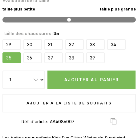
Évaluation de la taille
taille plus petite
taille plus grande
Taille des chaussures:
35
29
30
31
32
33
34
35
36
37
38
39
AJOUTER AU PANIER
AJOUTER À LA LISTE DE SOUHAITS
Réf. d'article:
Les bottes pour enfants Kids Fun Glitter Winter de Suedwind