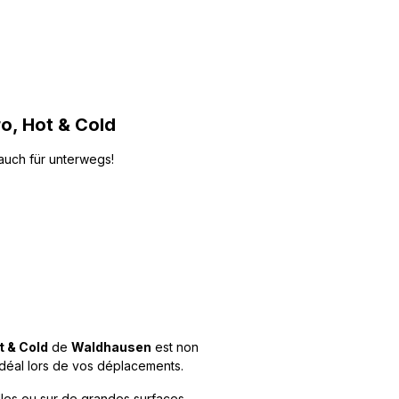
o, Hot & Cold
 auch für unterwegs!
t & Cold
de
Waldhausen
est non
idéal lors de vos déplacements.
lles ou sur de grandes surfaces,