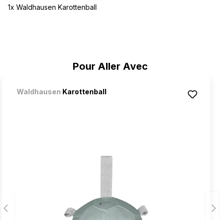
1x Waldhausen Karottenball
Ignorer la galerie de produits
Pour Aller Avec
Waldhausen
Karottenball