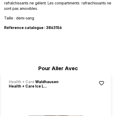
rafraîchissants ne gèlent. Les compartiments rafraichissants ne
sont pas amovibles.
Taille : demi-sang
Référence catalogue : 3863156
Ignorer la galerie de produits
Pour Aller Avec
Health + Care
Waldhausen
Health + Care Ice L...