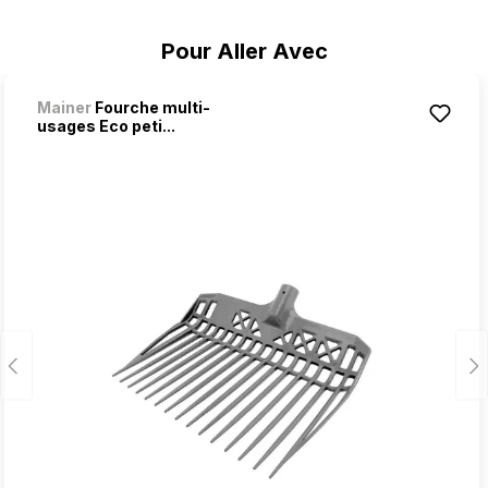
Ignorer la galerie de produits
Pour Aller Avec
Mainer
Fourche multi-
usages Eco peti...