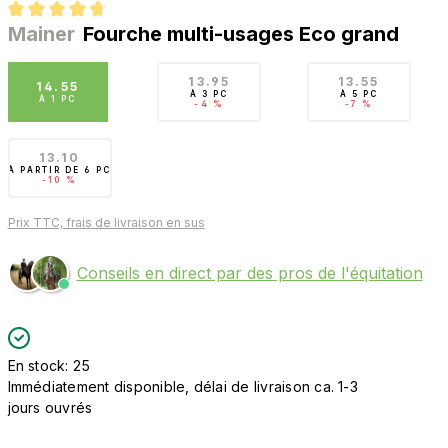
Mainer
Fourche multi-usages Eco grand
Note moyenne de 4.6 sur 5 étoiles
13.95
13.55
14.55
À
3 PC
À
5 PC
À
1 PC
-4 %
-7 %
13.10
À PARTIR DE
6 PC
-10 %
Prix TTC, frais de livraison en sus
Conseils en direct par des pros de l'équitation
En stock: 25
Immédiatement disponible, délai de livraison ca. 1-3
jours ouvrés