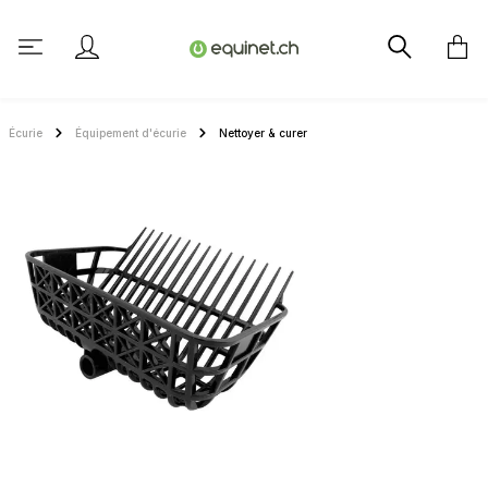
tenu principal
Écurie
Équipement d'écurie
Nettoyer & curer
Ignorer la galerie d'images