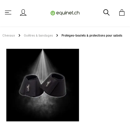
tenu principal
Chevaux
Guêtres & bandages
Protèges-boulets & protections pour sabots
Ignorer la galerie d'images