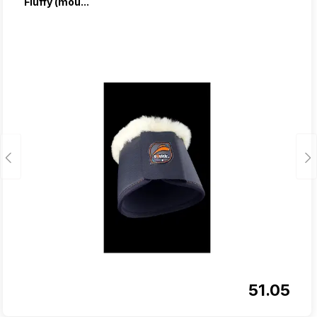
Fluffy (mou...
51.05