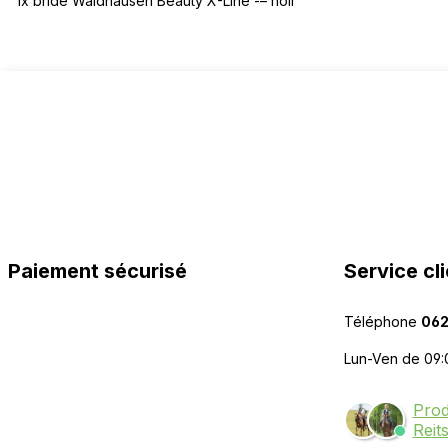
1x bride Waldhausen Beauty X-Line -– noir
Paiement sécurisé
Service cli
Téléphone
062
Lun-Ven de 09:
Prod
Reit