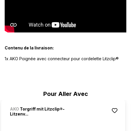
Contenu de la livraison:
1x AKO Poignée avec connecteur pour cordelette Litzclip®
Ignorer la galerie de produits
Pour Aller Avec
AKO
Torgriff mit Litzclip®-
Litzenv...