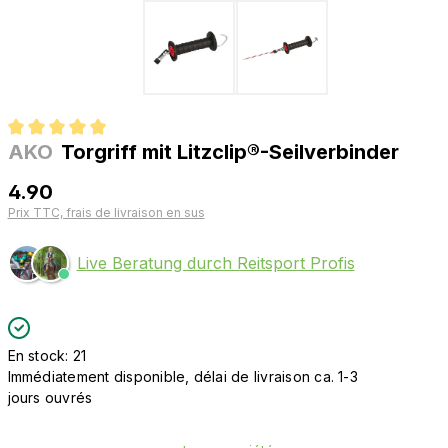
AKO
Torgriff mit Litzclip®-Seilverbinder
Note moyenne de 5 sur 5 étoiles
4.90
Prix TTC, frais de livraison en sus
Live Beratung durch Reitsport Profis
En stock: 21
Immédiatement disponible, délai de livraison ca. 1-3
jours ouvrés