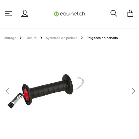
tenu principal
Pâturage
Clôture
Systèmes de portails
Poignées de portails
Ignorer la galerie d'images