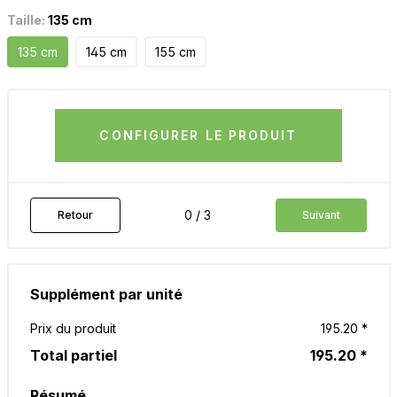
Taille:
135 cm
135 cm
145 cm
155 cm
CONFIGURER LE PRODUIT
0 / 3
Retour
Suivant
Supplément par unité
Prix du produit
195.20 *
Total partiel
195.20 *
Résumé