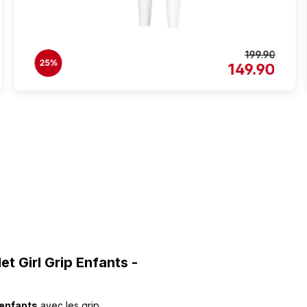
199.90
25%
149.90
t Girl Grip Enfants -
 enfants
avec les grip