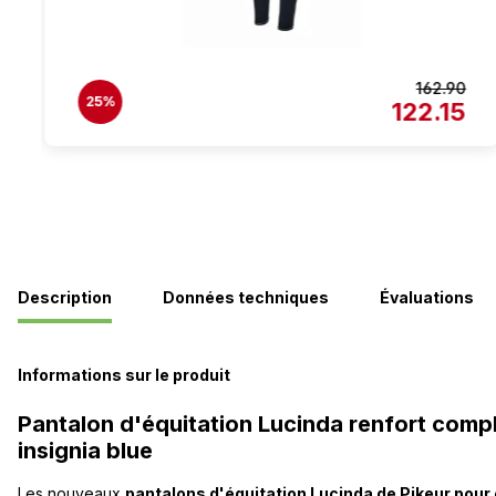
162.90
25%
122.15
Description
Données techniques
Évaluations
Informations sur le produit
Pantalon d'équitation Lucinda renfort comple
insignia blue
Les nouveaux
pantalons d'équitation Lucinda de Pikeur pour