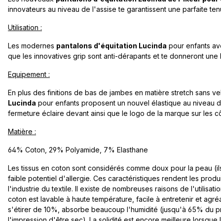
innovateurs au niveau de l'assise te garantissent une parfaite ten
Utilisation :
Les modernes
pantalons d'équitation Lucinda
pour enfants ave
que les innovatives grip sont anti-dérapants et te donneront une
Equipement :
En plus des finitions de bas de jambes en matière stretch sans ve
Lucinda
pour enfants proposent un nouvel élastique au niveau de
fermeture éclaire devant ainsi que le logo de la marque sur les c
Matière :
64% Coton, 29% Polyamide, 7% Elasthane
Les tissus en coton sont considérés comme doux pour la peau (ils "
faible potentiel d'allergie. Ces caractéristiques rendent les prod
l'industrie du textile. Il existe de nombreuses raisons de l'utilisat
coton est lavable à haute température, facile à entretenir et agré
s'étirer de 10%, absorbe beaucoup l'humidité (jusqu'à 65% du 
l'impression d'être sec). La solidité est encore meilleure lorsque 