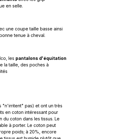
ue en selle.
c une coupe taille basse ainsi
 bonne tenue à cheval.
lco, les
pantalons d'équitation
 la taille, des poches à
ôtés
n'irritent" pas) et ont un très
uits en coton intéressant pour
ion du coton dans les tissus. Le
able à porter. Le coton peut
propre poids; à 20%, encore
le tissus est humide plutôt que