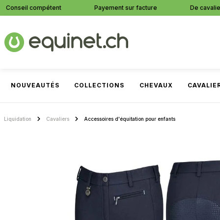
Conseil compétent
Payement sur facture
De cavalie
recherche
Passer à la navigation principale
NOUVEAUTÉS
COLLECTIONS
CHEVAUX
CAVALIE
Liquidation
Cavaliers
Accessoires d'équitation pour enfants
Ignorer la galerie d'images