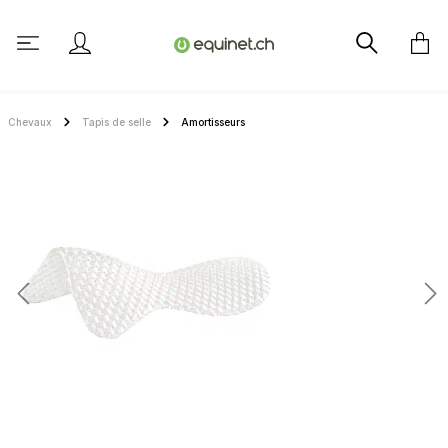
tenu principal
Chevaux
Tapis de selle
Amortisseurs
Ignorer la galerie d'images