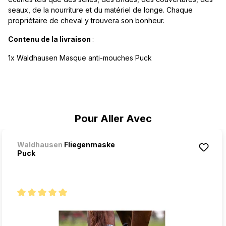
seaux, de la nourriture et du matériel de longe. Chaque
propriétaire de cheval y trouvera son bonheur.
Contenu de la livraison
:
1x Waldhausen Masque anti-mouches Puck
Ignorer la galerie de produits
Pour Aller Avec
Waldhausen
Fliegenmaske
Puck
Note moyenne de 5 sur 5 étoiles