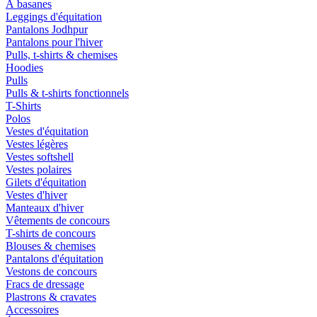
À basanes
Leggings d'équitation
Pantalons Jodhpur
Pantalons pour l'hiver
Pulls, t-shirts & chemises
Hoodies
Pulls
Pulls & t-shirts fonctionnels
T-Shirts
Polos
Vestes d'équitation
Vestes légères
Vestes softshell
Vestes polaires
Gilets d'équitation
Vestes d'hiver
Manteaux d'hiver
Vêtements de concours
T-shirts de concours
Blouses & chemises
Pantalons d'équitation
Vestons de concours
Fracs de dressage
Plastrons & cravates
Accessoires