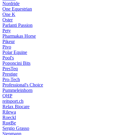
Nordride
One Equestrian
One K
Oster
Parlanti Passion
Pety
Pharmakas Horse
Pikeur
Pivo
Polar Equine
Pool's
Poponcini Bits
PresTeq
Prestige
Pro-Tech
Professional's Choice
Pummeleinhorn
QHP
reitsport.ch
Relax Biocare
Rilewa
Roeckl
RugBe
Sergio Grasso
Siepmann