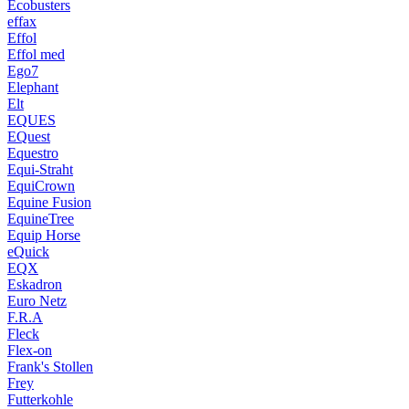
Ecobusters
effax
Effol
Effol med
Ego7
Elephant
Elt
EQUES
EQuest
Equestro
Equi-Straht
EquiCrown
Equine Fusion
EquineTree
Equip Horse
eQuick
EQX
Eskadron
Euro Netz
F.R.A
Fleck
Flex-on
Frank's Stollen
Frey
Futterkohle