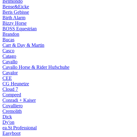
Belmondo
Bense&Eicke
Beris Gebisse
Birth Alarm
Bizzy Horse
BOSS Equestrian
Brandon
Bucas
Carr & Day & Martin
Casco
Catago
Cavallo
Cavallo Horse & Rider Hufschuhe
Cavalor
CEE
CG Heunetze
Cloud 7
Compeed
Conradi + Kaiser
Covalliero
Cremolith
Dick
Dy'on
ea.St Professional
Easyboot