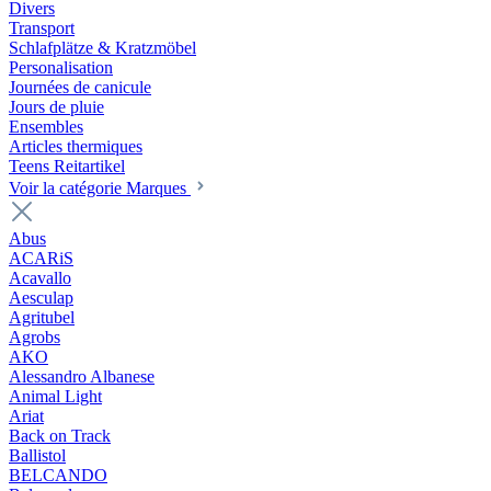
Divers
Transport
Schlafplätze & Kratzmöbel
Personalisation
Journées de canicule
Jours de pluie
Ensembles
Articles thermiques
Teens Reitartikel
Voir la catégorie Marques
Abus
ACARiS
Acavallo
Aesculap
Agritubel
Agrobs
AKO
Alessandro Albanese
Animal Light
Ariat
Back on Track
Ballistol
BELCANDO