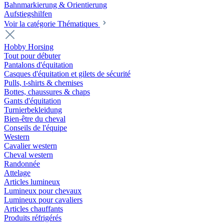
Bahnmarkierung & Orientierung
Aufstiegshilfen
Voir la catégorie Thématiques
Hobby Horsing
Tout pour débuter
Pantalons d'équitation
Casques d'équitation et gilets de sécurité
Pulls, t-shirts & chemises
Bottes, chaussures & chaps
Gants d'équitation
Turnierbekleidung
Bien-être du cheval
Conseils de l'équipe
Western
Cavalier western
Cheval western
Randonnée
Attelage
Articles lumineux
Lumineux pour chevaux
Lumineux pour cavaliers
Articles chauffants
Produits réfrigérés