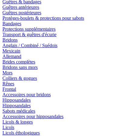
Guêtres & bandages
Guêtres antérieures
Guêtres postérieures
Protèges-boulets & protections pour sabots
Bandages
Protections supplémentaires
Transport & guêtres d'écurie
Bridons
Anglais / Combiné / Suédois
Mexicain
Allemand
Brides complètes
Bridons sans mors
Mors
Colliers & gogues
Rênes
Frontal
Accessoires pour bridons
Hipposandales
Hipposandales
Sabots médicales
Accessoires pour hipposandales
Licols & longes
Licols
Licols éthologiques