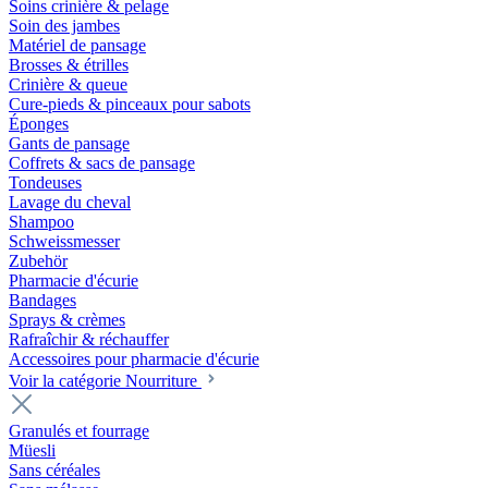
Soins crinière & pelage
Soin des jambes
Matériel de pansage
Brosses & étrilles
Crinière & queue
Cure-pieds & pinceaux pour sabots
Éponges
Gants de pansage
Coffrets & sacs de pansage
Tondeuses
Lavage du cheval
Shampoo
Schweissmesser
Zubehör
Pharmacie d'écurie
Bandages
Sprays & crèmes
Rafraîchir & réchauffer
Accessoires pour pharmacie d'écurie
Voir la catégorie Nourriture
Granulés et fourrage
Müesli
Sans céréales