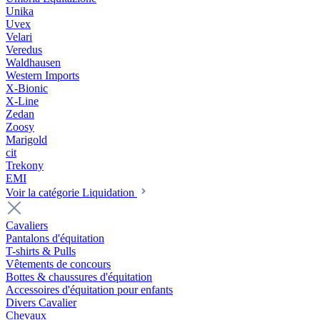
Unika
Uvex
Velari
Veredus
Waldhausen
Western Imports
X-Bionic
X-Line
Zedan
Zoosy
Marigold
cit
Trekony
EMI
Voir la catégorie Liquidation
Cavaliers
Pantalons d'équitation
T-shirts & Pulls
Vêtements de concours
Bottes & chaussures d'équitation
Accessoires d'équitation pour enfants
Divers Cavalier
Chevaux