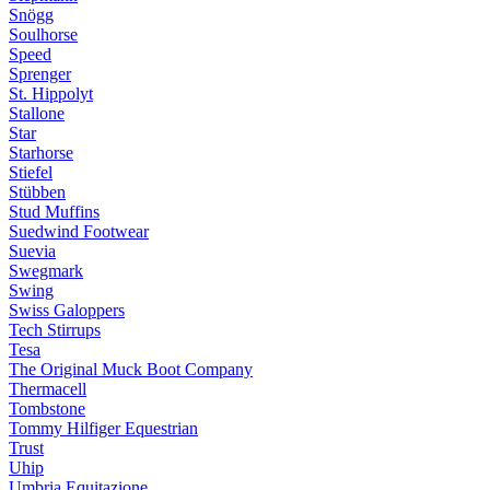
Snögg
Soulhorse
Speed
Sprenger
St. Hippolyt
Stallone
Star
Starhorse
Stiefel
Stübben
Stud Muffins
Suedwind Footwear
Suevia
Swegmark
Swing
Swiss Galoppers
Tech Stirrups
Tesa
The Original Muck Boot Company
Thermacell
Tombstone
Tommy Hilfiger Equestrian
Trust
Uhip
Umbria Equitazione