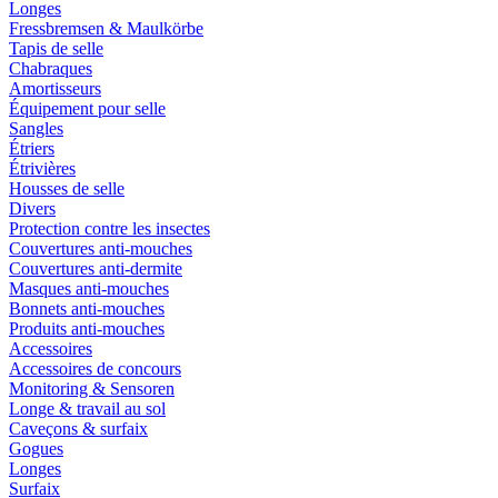
Longes
Fressbremsen & Maulkörbe
Tapis de selle
Chabraques
Amortisseurs
Équipement pour selle
Sangles
Étriers
Étrivières
Housses de selle
Divers
Protection contre les insectes
Couvertures anti-mouches
Couvertures anti-dermite
Masques anti-mouches
Bonnets anti-mouches
Produits anti-mouches
Accessoires
Accessoires de concours
Monitoring & Sensoren
Longe & travail au sol
Caveçons & surfaix
Gogues
Longes
Surfaix