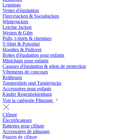
Leggings
Vestes d'équitation
Fleecejacken & Sweatjacken
Winterjacken
Leichte Jacken
Westen & Gilet
Pulls, t-shirts & chemises
T-Shirt & Poloshirt
Hoodies & Pullover
Bottes d'équitation pour enfants
Minichaps pour enfants
Casques d'équitation & gilets de protection
Vêtements de concours
Reithosen
Turniershirts und Turnierjacke
Accessoires pour enfants
Kinder Regenbekleidung
Voir la catégorie Pâturage
Clôture
Électrificateurs
Batteries pour clôture
Accessoires de pâturage
Piquets de clôture