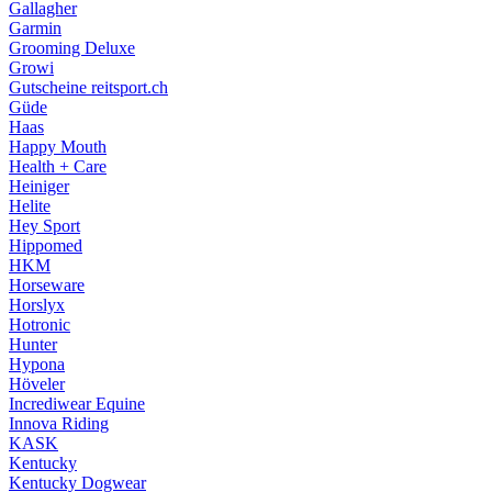
Gallagher
Garmin
Grooming Deluxe
Growi
Gutscheine reitsport.ch
Güde
Haas
Happy Mouth
Health + Care
Heiniger
Helite
Hey Sport
Hippomed
HKM
Horseware
Horslyx
Hotronic
Hunter
Hypona
Höveler
Incrediwear Equine
Innova Riding
KASK
Kentucky
Kentucky Dogwear