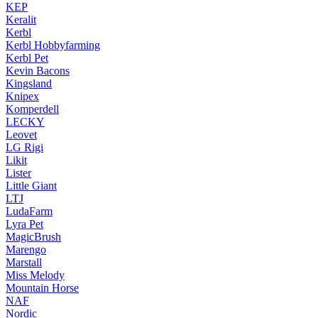
KEP
Keralit
Kerbl
Kerbl Hobbyfarming
Kerbl Pet
Kevin Bacons
Kingsland
Knipex
Komperdell
LECKY
Leovet
LG Rigi
Likit
Lister
Little Giant
LTJ
LudaFarm
Lyra Pet
MagicBrush
Marengo
Marstall
Miss Melody
Mountain Horse
NAF
Nordic