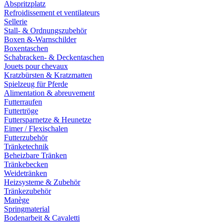
Abspritzplatz
Refroidissement et ventilateurs
Sellerie
Stall- & Ordnungszubehör
Boxen &-Warnschilder
Boxentaschen
Schabracken- & Deckentaschen
Jouets pour chevaux
Kratzbürsten & Kratzmatten
Spielzeug für Pferde
Alimentation & abreuvement
Futterraufen
Futtertröge
Futtersparnetze & Heunetze
Eimer / Flexischalen
Futterzubehör
Tränketechnik
Beheizbare Tränken
Tränkebecken
Weidetränken
Heizsysteme & Zubehör
Tränkezubehör
Manège
Springmaterial
Bodenarbeit & Cavaletti