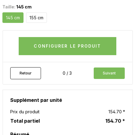
Taille:
145 cm
145 cm
155 cm
CONFIGURER LE PRODUIT
0 / 3
Retour
Suivant
Supplément par unité
Prix du produit
154.70 *
Total partiel
154.70 *
Résumé