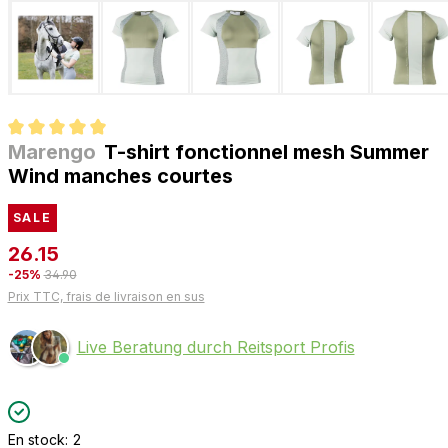
Marengo
T-shirt fonctionnel mesh Summer
Note moyenne de 5 sur 5 étoiles
Wind manches courtes
SALE
26.15
-25%
34.90
Prix TTC, frais de livraison en sus
Live Beratung durch Reitsport Profis
En stock: 2