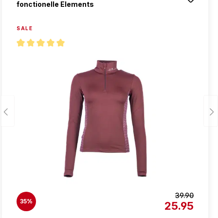
fonctionelle Elements
SALE
Note moyenne de 5 sur 5 étoiles
39.90
35%
25.95