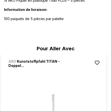
1x AKO Piquet en plastique Titan PLUS – 5 pièces
Information de livraison:
100 paquets de 5 pièces par palette
Ignorer la galerie de produits
Pour Aller Avec
AKO
Kunststoffpfahl TITAN -
Doppel...