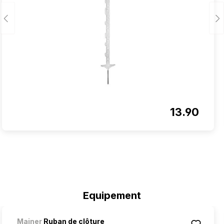
13.90
Ignorer la galerie de produits
Equipement
Mainer
Ruban de clôture