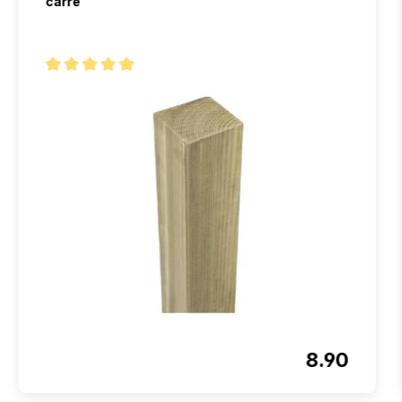
carré
Note moyenne de 4.8 sur 5 étoiles
8.90