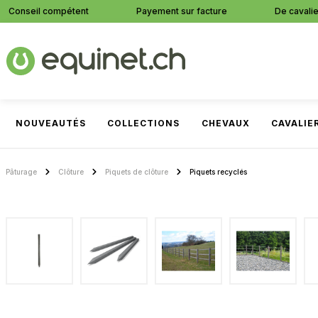
Conseil compétent
Payement sur facture
De cavalie
recherche
Passer à la navigation principale
NOUVEAUTÉS
COLLECTIONS
CHEVAUX
CAVALIE
Pâturage
Clôture
Piquets de clôture
Piquets recyclés
Ignorer la galerie d'images