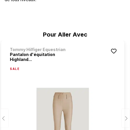
Ignorer la galerie de produits
Pour Aller Avec
Tommy Hilfiger Equestrian
Pantalon d'équitation
Highland...
SALE