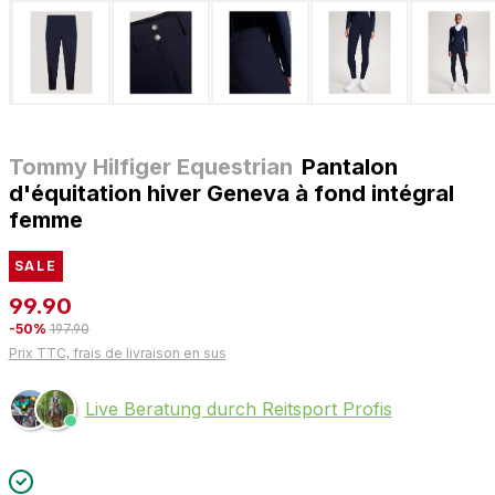
Tommy Hilfiger Equestrian
Pantalon
d'équitation hiver Geneva à fond intégral
femme
SALE
99.90
-50%
197.90
Prix TTC, frais de livraison en sus
Live Beratung durch Reitsport Profis