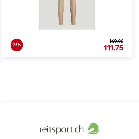
149.00
25%
111.75