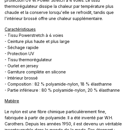
protection UV et Power Stretch à 4 voies. Le tissu
thermorégulateur dissipe la chaleur par température plus
chaude et la conserve lorsqu'elle se refroidit, tandis que
l'intérieur brossé offre une chaleur supplémentaire.
Caractéristiques
- Tissu Powerstretch à 4 voies
- Ceinture plus haute et plus large
- Séchage rapide
- Protection UV
- Tissu thermorégulateur
- Ourlet en jersey
- Garniture complète en silicone
- Intérieur brossé
- Composition : 82 % polyamide-nylon, 18 % élasthanne
- Partie inférieure : 80 % polyamide-nylon, 20 % élasthanne
Matière
Le nylon est une fibre chimique particulièrement fine,
fabriquée à partir de polyamide. Il a été inventé par W.H.
Carothers. Depuis les années 1950, il est devenu un véritable
incontournable dans le monde de la mode. Pas étonnant :