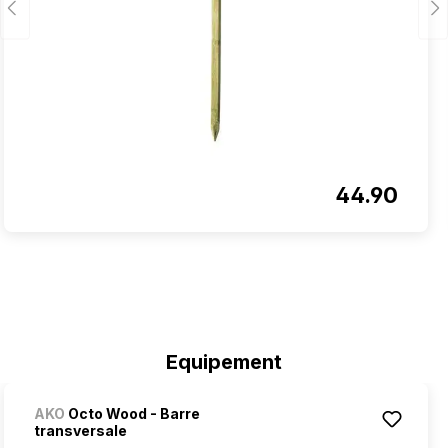
44.90
Ignorer la galerie de produits
Equipement
AKO
Octo Wood - Barre
transversale