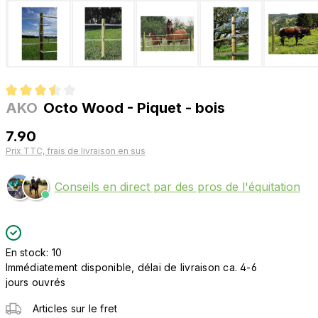
AKO
Octo Wood - Piquet - bois
Note moyenne de 3.5 sur 5 étoiles
7.90
Prix TTC, frais de livraison en sus
Conseils en direct par des pros de l'équitation
En stock: 10
Immédiatement disponible, délai de livraison ca. 4-6
jours ouvrés
Articles sur le fret