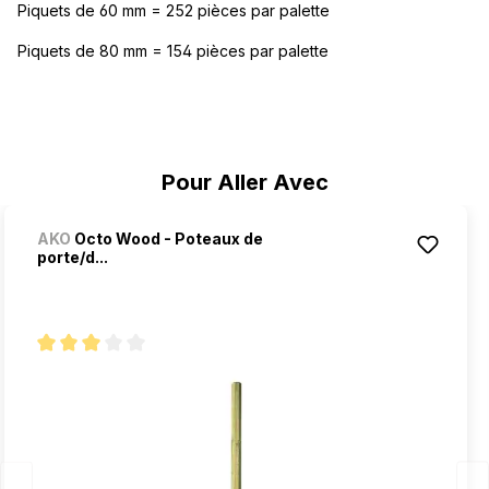
Piquets de 60 mm = 252 pièces par palette
Piquets de 80 mm = 154 pièces par palette
Ignorer la galerie de produits
Pour Aller Avec
AKO
Octo Wood - Poteaux de
porte/d...
Note moyenne de 3 sur 5 étoiles