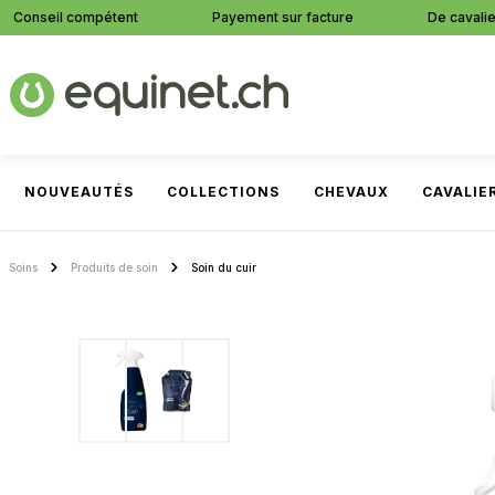
Conseil compétent
Payement sur facture
De cavalie
recherche
Passer à la navigation principale
NOUVEAUTÉS
COLLECTIONS
CHEVAUX
CAVALIE
Soins
Produits de soin
Soin du cuir
Ignorer la galerie d'images