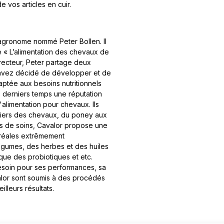
e vos articles en cuir.
agronome nommé Peter Bollen. Il
e « L’alimentation des chevaux de
recteur, Peter partage deux
us avez décidé de développer et de
ptée aux besoins nutritionnels
 derniers temps une réputation
alimentation pour chevaux. Ils
liers des chevaux, du poney aux
ts de soins, Cavalor propose une
éréales extrêmement
légumes, des herbes et des huiles
 que des probiotiques et etc.
esoin pour ses performances, sa
valor sont soumis à des procédés
eilleurs résultats.