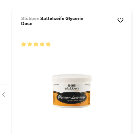
Ignorer la galerie de produits
Stübben
Sattelseife Glycerin
Dose
Note moyenne de 5 sur 5 étoiles