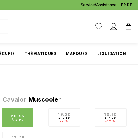
Service/Assistance
FR
DE
ÉCURIE
THÉMATIQUES
MARQUES
LIQUIDATION
Cavalor
Muscooler
19.30
18.10
20.55
À
4 PC
À
7 PC
À
2 PC
-6 %
-12 %
17.25