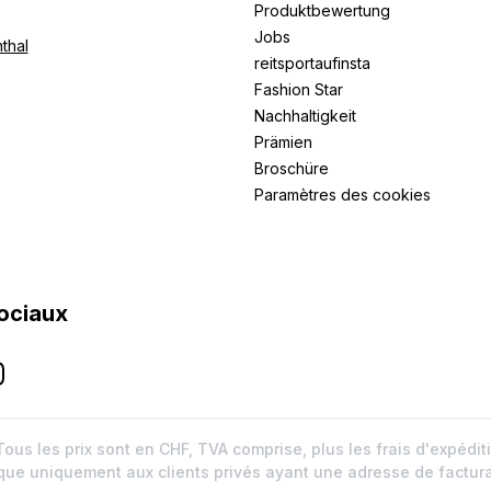
Produktbewertung
Jobs
thal
reitsportaufinsta
Fashion Star
Nachhaltigkeit
Prämien
Broschüre
Paramètres des cookies
ociaux
Tous les prix sont en CHF, TVA comprise, plus les frais d'expédit
ique uniquement aux clients privés ayant une adresse de factur