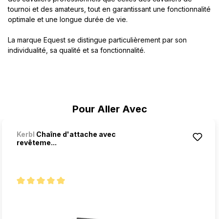
tournoi et des amateurs, tout en garantissant une fonctionnalité
optimale et une longue durée de vie.
La marque Equest se distingue particulièrement par son
individualité, sa qualité et sa fonctionnalité.
Ignorer la galerie de produits
Pour Aller Avec
Kerbl
Chaîne d'attache avec
revêteme...
Note moyenne de 5 sur 5 étoiles