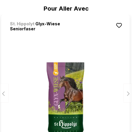
Ignorer la galerie de produits
Pour Aller Avec
St. Hippolyt
Glyx-Wiese
Seniorfaser