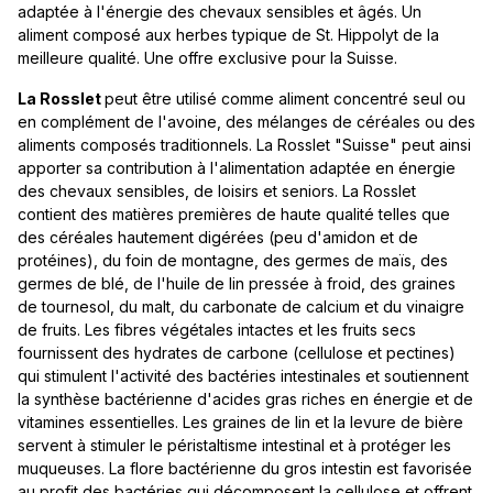
adaptée à l'énergie des chevaux sensibles et âgés. Un
aliment composé aux herbes typique de St. Hippolyt de la
meilleure qualité. Une offre exclusive pour la Suisse.
La Rosslet
peut être utilisé comme aliment concentré seul ou
en complément de l'avoine, des mélanges de céréales ou des
aliments composés traditionnels. La Rosslet "Suisse" peut ainsi
apporter sa contribution à l'alimentation adaptée en énergie
des chevaux sensibles, de loisirs et seniors. La Rosslet
contient des matières premières de haute qualité telles que
des céréales hautement digérées (peu d'amidon et de
protéines), du foin de montagne, des germes de maïs, des
germes de blé, de l'huile de lin pressée à froid, des graines
de tournesol, du malt, du carbonate de calcium et du vinaigre
de fruits. Les fibres végétales intactes et les fruits secs
fournissent des hydrates de carbone (cellulose et pectines)
qui stimulent l'activité des bactéries intestinales et soutiennent
la synthèse bactérienne d'acides gras riches en énergie et de
vitamines essentielles. Les graines de lin et la levure de bière
servent à stimuler le péristaltisme intestinal et à protéger les
muqueuses. La flore bactérienne du gros intestin est favorisée
au profit des bactéries qui décomposent la cellulose et offrent