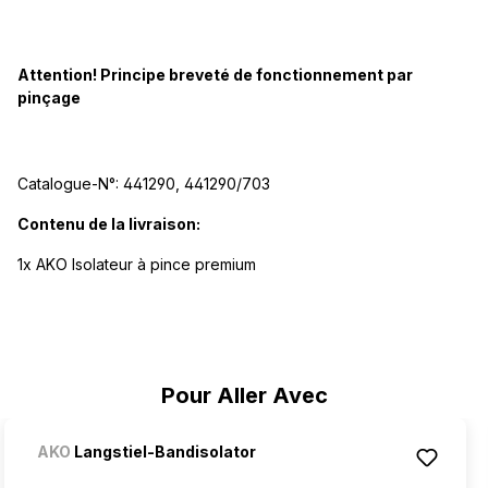
Attention! Principe breveté de fonctionnement par
pinçage
Catalogue-N°: 441290, 441290/703
Contenu de la livraison:
1x AKO Isolateur à pince premium
Ignorer la galerie de produits
Pour Aller Avec
AKO
Langstiel-Bandisolator