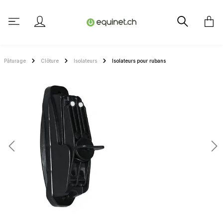
tenu principal
Pâturage
Clôture
Isolateurs
Isolateurs pour rubans
Ignorer la galerie d'images