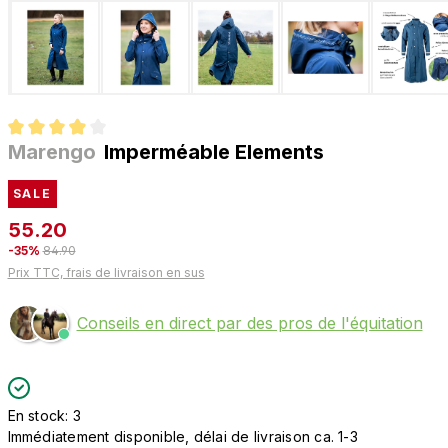
Marengo
Imperméable Elements
Note moyenne de 3.9 sur 5 étoiles
SALE
55.20
-35%
84.90
Prix TTC, frais de livraison en sus
Conseils en direct par des pros de l'équitation
En stock: 3
Immédiatement disponible, délai de livraison ca. 1-3