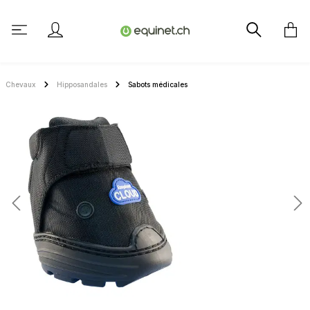
tenu principal
Chevaux
Hipposandales
Sabots médicales
Ignorer la galerie d'images