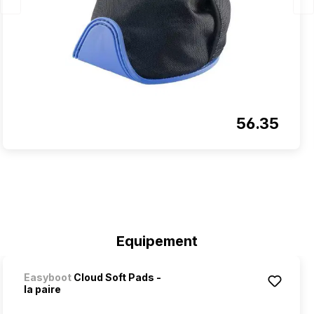
56.35
Ignorer la galerie de produits
Equipement
Easyboot
Cloud Soft Pads -
la paire