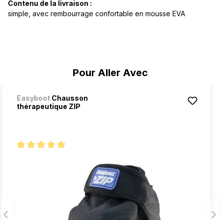
Contenu de la livraison :
simple, avec rembourrage confortable en mousse EVA
Ignorer la galerie de produits
Pour Aller Avec
Easyboot
Chausson
thérapeutique ZIP
Note moyenne de 5 sur 5 étoiles