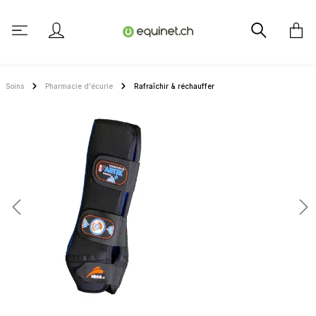
tenu principal
Soins
Pharmacie d'écurie
Rafraîchir & réchauffer
Ignorer la galerie d'images