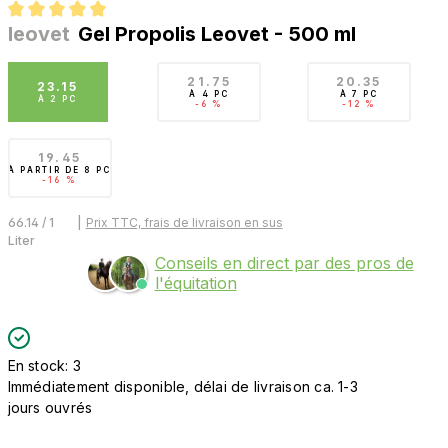
leovet
Gel Propolis Leovet - 500 ml
Note moyenne de 5 sur 5 étoiles
21.75
20.35
23.15
À
4 PC
À
7 PC
À
2 PC
-6 %
-12 %
19.45
À PARTIR DE
8 PC
-16 %
66.14 / 1
|
Prix TTC, frais de livraison en sus
Liter
Conseils en direct par des pros de
l'équitation
En stock: 3
Immédiatement disponible, délai de livraison ca. 1-3
jours ouvrés