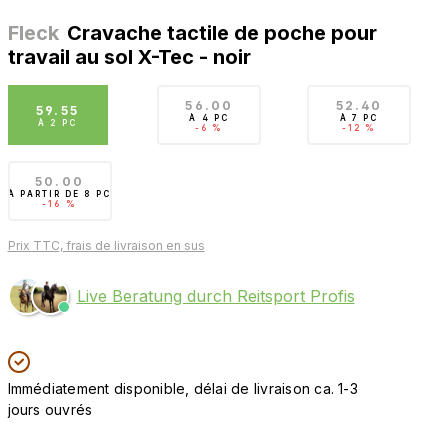
Fleck
Cravache tactile de poche pour
travail au sol X-Tec - noir
56.00
52.40
59.55
À
4 PC
À
7 PC
À
2 PC
-6 %
-12 %
50.00
À PARTIR DE
8 PC
-16 %
Prix TTC, frais de livraison en sus
Live Beratung durch Reitsport Profis
Immédiatement disponible, délai de livraison ca. 1-3
jours ouvrés