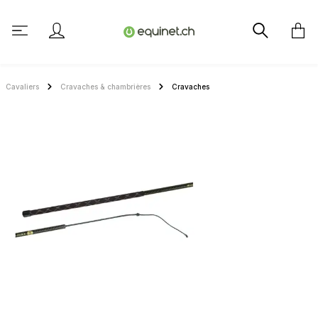
tenu principal
Cavaliers
Cravaches & chambrières
Cravaches
Ignorer la galerie d'images