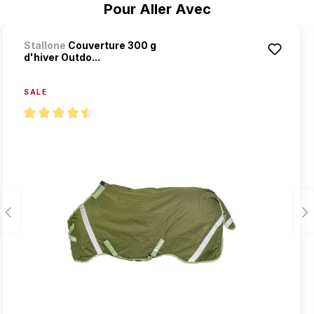
Ignorer la galerie de produits
Pour Aller Avec
Stallone
Couverture 300 g
d'hiver Outdo...
SALE
Note moyenne de 4.5 sur 5 étoiles