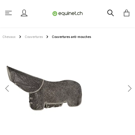
tenu principal
Chevaux
Couvertures
Couvertures anti-mouches
Ignorer la galerie d'images