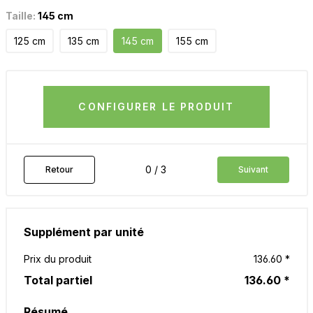
Taille:
145 cm
125 cm
135 cm
145 cm
155 cm
CONFIGURER LE PRODUIT
0 / 3
Retour
Suivant
Supplément par unité
Prix du produit
136.60 *
Total partiel
136.60 *
Résumé