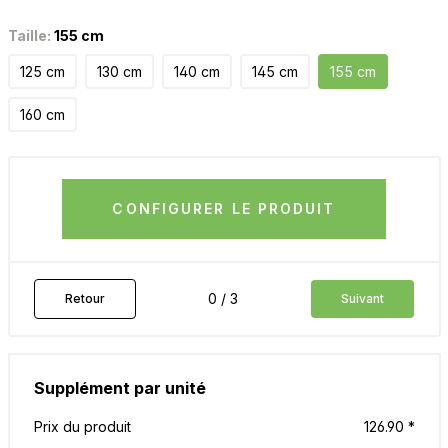
Taille:
155 cm
125 cm
130 cm
140 cm
145 cm
155 cm
160 cm
CONFIGURER LE PRODUIT
0 / 3
Retour
Suivant
Supplément par unité
Prix du produit
126.90 *