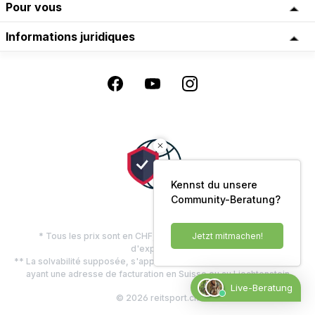
Pour vous
Informations juridiques
Kennst du unsere
Community-Beratung?
* Tous les prix sont en CHF, TVA comprise, plus les frais
Jetzt mitmachen!
d'expédition
** La solvabilité supposée, s'applique uniquement aux clients privés
ayant une adresse de facturation en Suisse ou au Liechtenstein
Live-Beratung
© 2026 reitsport.ch